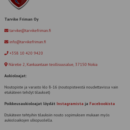
Tarvike Friman Oy
tarvike@tarvikefriman.fi
info@tarvikefriman.fi
+358 10 420 9420
Näretie 2, Kankaantaan teollisuusalue, 37150 Nokia
Aukioloajat:
Noutopiste ja varasto klo 8-16 (noutopisteestä noudettavissa vain
etukäteen tehdyt tilaukset)
Poikkeusaukioloajat löydät
Instagramista
ja
Facebookista
Etukäteen tehtyihin tilauksiin nouto sopimuksen mukaan myös
aukioloaikojen ulkopuolella.