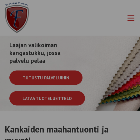
Siirry
Tarvike
sisältöön
Friman
Oy
Laajan valikoiman
kangastukku, jossa
palvelu pelaa
TUTUSTU PALVELUIHIN
LATAA TUOTELUETTELO
Kankaiden maahantuonti ja