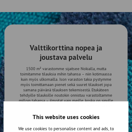
Valttikorttina nopea ja
joustava palvelu
1500 m² varastomme sijaitsee Nokialla, mutta
toimitamme tilauksia mihin tahansa – niin kotimaassa
kuin myös ulkomailla. Ison varaston takia pystymme
myös toimittamaan pienet sekä suuret tilaukset jopa
samana päivänä tilauksen tekemisestä. Etukäteen
tehdyille tilauksille noutokin onnistuu varastoltamme
milloin tahansa – ilmoitat vain meille, koska on sinulle
sopivin aika tulla käymään, niin me hoidamme kaiken
valmiiksi.
This website uses cookies
Tutustu siis sinäkin kattaviin palveluihimme ja suureen
valikoimaamme, joiden joukosta löydät varmasti kaiken
We use cookies to personalise content and ads, to