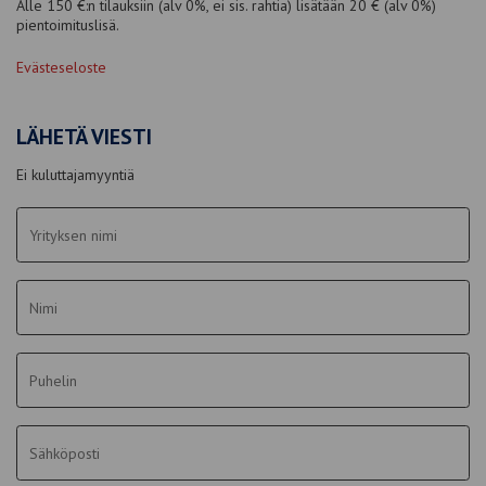
Alle 150 €:n tilauksiin (alv 0%, ei sis. rahtia) lisätään 20 € (alv 0%)
pientoimituslisä.
Evästeseloste
LÄHETÄ VIESTI
Ei kuluttajamyyntiä
Yrityksen
nimi
*
Nimi
*
Puhelin
Sähköposti
*