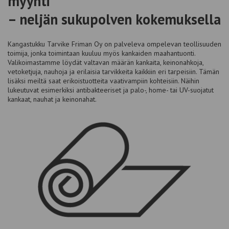
myynti
– neljän sukupolven kokemuksella
Kangastukku Tarvike Friman Oy on palveleva ompelevan teollisuuden
toimija, jonka toimintaan kuuluu myös kankaiden maahantuonti.
Valikoimastamme löydät valtavan määrän kankaita, keinonahkoja,
vetoketjuja, nauhoja ja erilaisia tarvikkeita kaikkiin eri tarpeisiin. Tämän
lisäksi meiltä saat erikoistuotteita vaativampiin kohteisiin. Näihin
lukeutuvat esimerkiksi antibakteeriset ja palo-, home- tai UV-suojatut
kankaat, nauhat ja keinonahat.