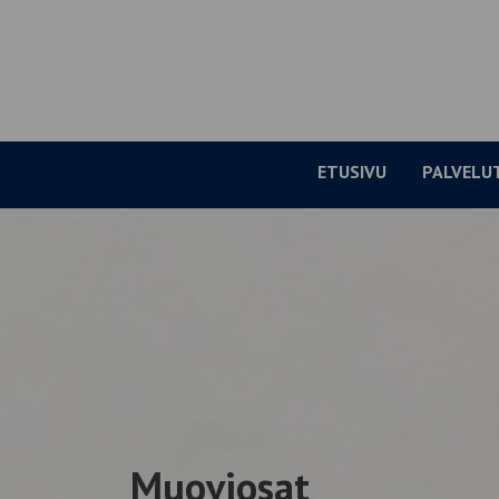
Siirry
sisältöön
ETUSIVU
PALVELU
Muoviosat