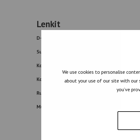
Lenkit
D-lenkit
Suorakaiteet
Kolmiolenkit
We use cookies to personalise conten
Koukut
about your use of our site with our
you’ve prov
Rullakonkoukku
Muovihaka