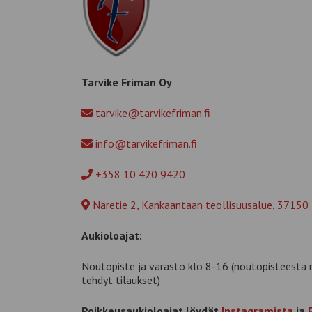
Tarvike Friman Oy
tarvike@tarvikefriman.fi
info@tarvikefriman.fi
+358 10 420 9420
Näretie 2, Kankaantaan teollisuusalue, 37150
Aukioloajat:
Noutopiste ja varasto klo 8-16 (noutopisteestä 
tehdyt tilaukset)
Poikkeusaukioloajat löydät
Instagramista
ja