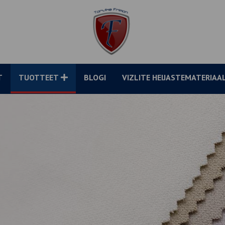
Tarvike
Friman
Oy
T
TUOTTEET
BLOGI
VIZLITE HEIJASTEMATERIAA