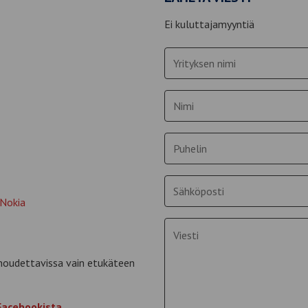
Ei kuluttajamyyntiä
Yrityksen
nimi
*
Nimi
*
Puhelin
Sähköposti
*
 Nokia
Viesti
noudettavissa vain etukäteen
Facebookista