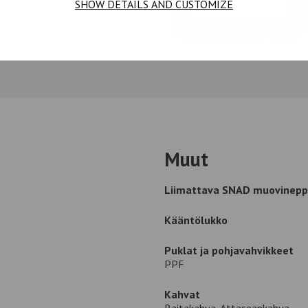
SHOW DETAILS AND CUSTOMIZE
Muut
Liimattava SNAD muovinepp
Kääntölukko
Puklat ja pohjavahvikkeet
PPF
Kahvat
Raitakahva, Attaseankahva