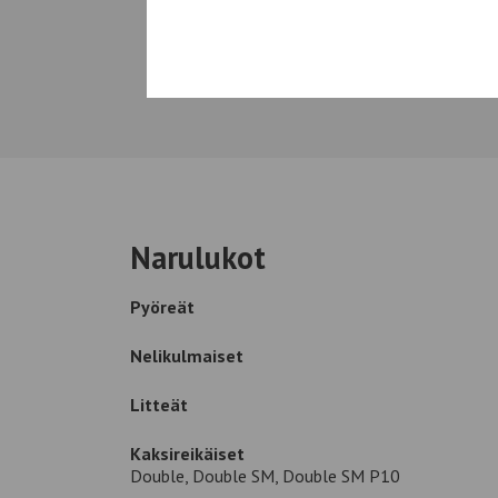
Narulukot
Pyöreät
Nelikulmaiset
Litteät
Kaksireikäiset
Double, Double SM, Double SM P10