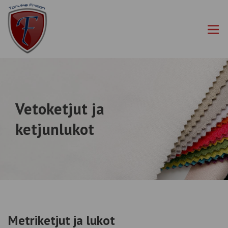
Siirry
Tarvike
sisältöön
Friman
Oy
Vetoketjut ja
ketjunlukot
Metriketjut ja lukot