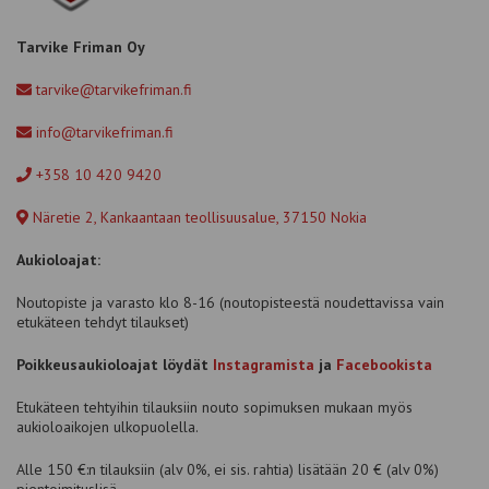
Tarvike Friman Oy
tarvike@tarvikefriman.fi
info@tarvikefriman.fi
+358 10 420 9420
Näretie 2, Kankaantaan teollisuusalue, 37150 Nokia
Aukioloajat:
Noutopiste ja varasto klo 8-16 (noutopisteestä noudettavissa vain
etukäteen tehdyt tilaukset)
Poikkeusaukioloajat löydät
Instagramista
ja
Facebookista
Etukäteen tehtyihin tilauksiin nouto sopimuksen mukaan myös
aukioloaikojen ulkopuolella.
Alle 150 €:n tilauksiin (alv 0%, ei sis. rahtia) lisätään 20 € (alv 0%)