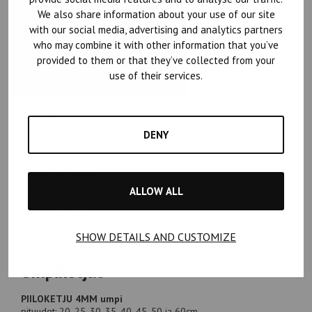
68, 70, 72, 74, 75, 76, 78, 80, 82, 85, 90, 105, 120cm
We also share information about your use of our site
AVOSPIRAALI 6mm
with our social media, advertising and analytics partners
kahdella lukolla, pituudet: 50, 55, 60, 65, 70, 75, 80, 85 ja 90cm
who may combine it with other information that you’ve
provided to them or that they’ve collected from your
AVOKETJU 6mm
use of their services.
VALUHAMMAS kahdella lukolla, pituudet: 60, 65, 70, 75, 80, 85 ja
90cm
AVOKETJU 6mm
METALLIHAMMAS kahdella lukolla, pituudet: 60, 65, 70, 75 ja
DENY
80cm
AVOKETJU 8mm
VALUHAMMAS pituudet: 60, 65, 70, 75, 80 ja 85cm
ALLOW ALL
AVOKETJU 8mm
METALLIHAMMAS pituudet: 60, 65, 70, 75, 80 ja 85cm
SHOW DETAILS AND CUSTOMIZE
Umpiketjut
PIILOKETJU 4MM umpi
pituudet: 20, 25, 30, 35, 40, 45, 50 ja 60cm