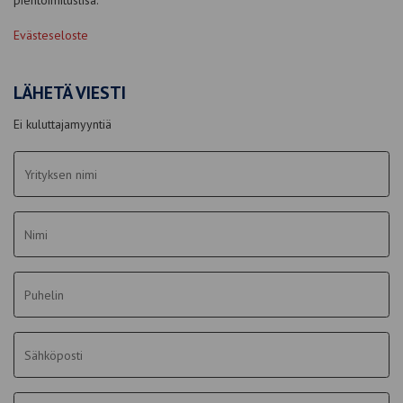
pientoimituslisä.
Evästeseloste
LÄHETÄ VIESTI
Ei kuluttajamyyntiä
Yrityksen
nimi
*
Nimi
*
Puhelin
Sähköposti
*
Viesti